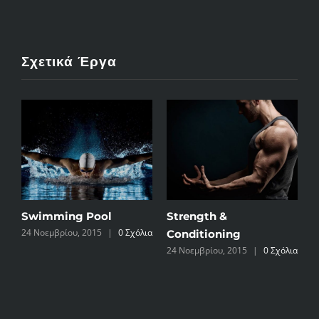
Σχετικά Έργα
Swimming Pool
Strength &
P
ια
24 Νοεμβρίου, 2015
|
0 Σχόλια
2
Conditioning
24 Νοεμβρίου, 2015
|
0 Σχόλια