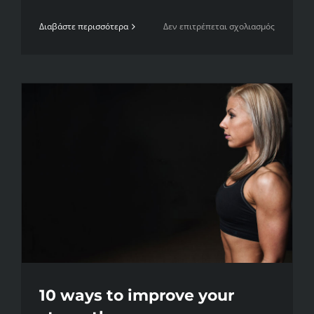
στο
Διαβάστε περισσότερα
Δεν επιτρέπεται σχολιασμός
Nutritiona
advice
that
will
keep
you
training
10 ways to improve your