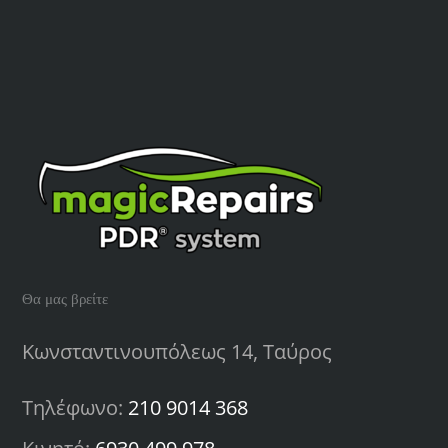
improve
your
strength
Θα μας βρείτε
Κωνσταντινουπόλεως 14, Ταύρος
Τηλέφωνο:
210 9014 368