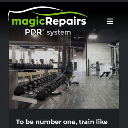
Μετάβαση
στο
Toggl
περιεχόμενο
Navig
ΑΡΧΙΚΗ
PDR-SYSTEM
ΔΕΙΓΜΑΤΑ ΕΡΓΑΣΙΩΝ
ΕΠΙΚΟΙΝΩΝΙΑ
To be number one, train like