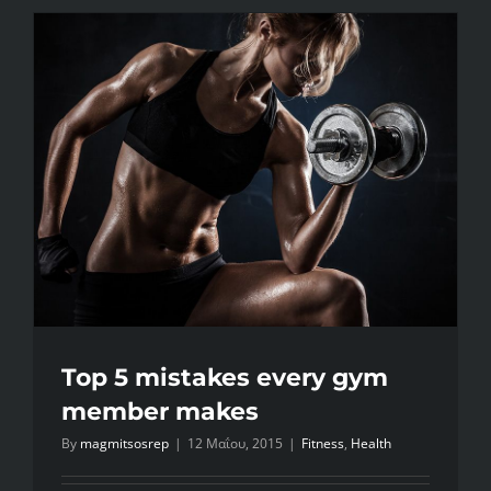
number
one,
train
like
you’re
number
two
Top 5 mistakes every gym
member makes
By
magmitsosrep
|
12 Μαΐου, 2015
|
Fitness
,
Health