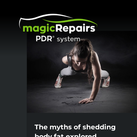
Μετάβαση
στο
περιεχόμενο
The myths of shedding
body fat explored