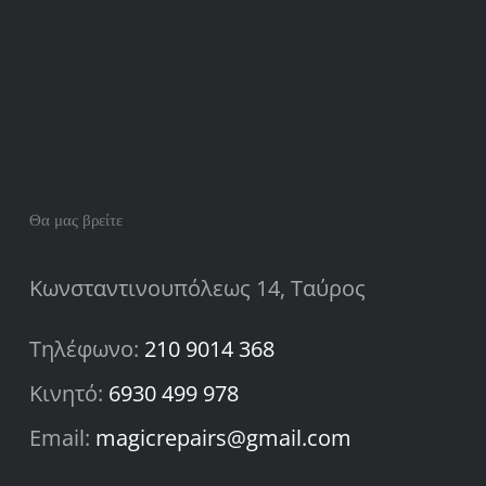
mistakes
dding
every
y
gym
member
ored
makes
Θα μας βρείτε
Κωνσταντινουπόλεως 14, Ταύρος
Τηλέφωνο:
210 9014 368
Κινητό:
6930 499 978
Email:
magicrepairs@gmail.com